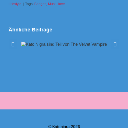
Lifestyle
|
Tags:
Badges
,
Must-Have
Ähnliche Beiträge
n The
Das V
Quinto
© Katonigra 2026