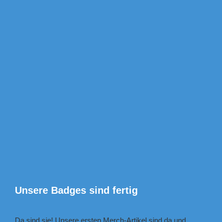
Zeige
grösseres
Bild
Unsere Badges sind fertig
Da sind sie! Unsere ersten Merch-Artikel sind da und