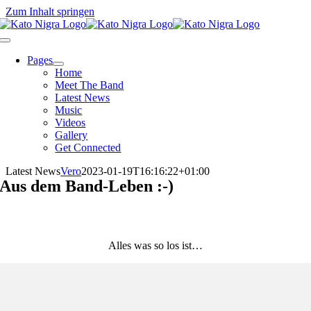
Zum Inhalt springen
Pages
Home
Meet The Band
Latest News
Music
Videos
Gallery
Get Connected
Latest News
Vero
2023-01-19T16:16:22+01:00
Aus dem Band-Leben :-)
Alles was so los ist…