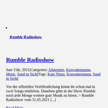
Rumble Radioshow
Rumble Radioshow
Juni 15th, 2021
|
Categories:
Allgemein
,
Krawattenmann
,
Music
,
Sand in Sicht
|
Tags:
Kato Nigra
,
Krawattenmann
,
Sand
in Sicht
|
Vor der offiziellen Veröffentlichung könnt ihr schon mal in
zwei Songs reinhören. Daneben gibts in der Show Rumble
noch jede Menge weitere gute Musik zu hören. > Rumble
Radioshow vom 31.05.2021 [...]
Read More