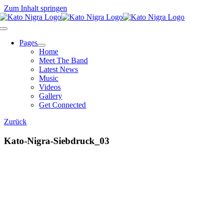
Zum Inhalt springen
Pages
Home
Meet The Band
Latest News
Music
Videos
Gallery
Get Connected
Zurück
Kato-Nigra-Siebdruck_03