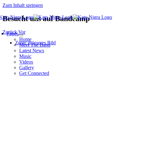
Zum Inhalt springen
Besucht uns auf Bandcamp
Zurück
Vor
Pages
Home
Zeige grösseres Bild
Meet The Band
Latest News
Music
Videos
Gallery
Get Connected