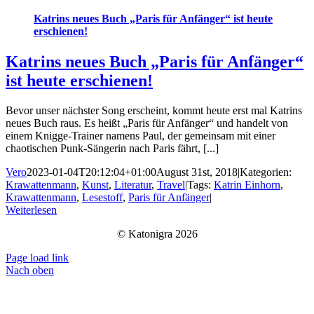
Katrins neues Buch „Paris für Anfänger“ ist heute
erschienen!
Katrins neues Buch „Paris für Anfänger“
ist heute erschienen!
Bevor unser nächster Song erscheint, kommt heute erst mal Katrins
neues Buch raus. Es heißt „Paris für Anfänger“ und handelt von
einem Knigge-Trainer namens Paul, der gemeinsam mit einer
chaotischen Punk-Sängerin nach Paris fährt, [...]
Vero
2023-01-04T20:12:04+01:00
August 31st, 2018
|
Kategorien:
Krawattenmann
,
Kunst
,
Literatur
,
Travel
|
Tags:
Katrin Einhorn
,
Krawattenmann
,
Lesestoff
,
Paris für Anfänger
|
Weiterlesen
© Katonigra 2026
Page load link
Nach oben