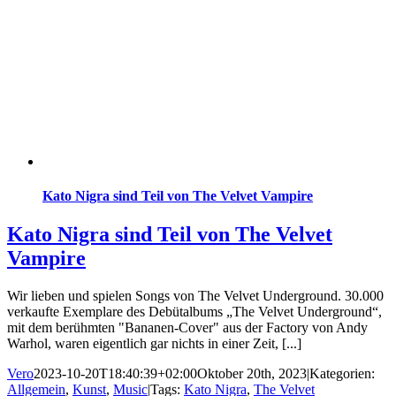
Kato Nigra sind Teil von The Velvet Vampire
Kato Nigra sind Teil von The Velvet
Vampire
Wir lieben und spielen Songs von The Velvet Underground. 30.000
verkaufte Exemplare des Debütalbums „The Velvet Underground“,
mit dem berühmten "Bananen-Cover" aus der Factory von Andy
Warhol, waren eigentlich gar nichts in einer Zeit, [...]
Vero
2023-10-20T18:40:39+02:00
Oktober 20th, 2023
|
Kategorien:
Allgemein
,
Kunst
,
Music
|
Tags:
Kato Nigra
,
The Velvet